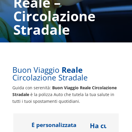
Reale –
Circolazione
Stradale
Buon Viaggio
Reale
Circolazione Stradale
Guida con serenità:
Buon Viaggio Reale Circolazione
Stradale
è la polizza Auto che tutela la tua salute in
tutti i tuoi spostamenti quotidiani.
È personalizzata
Ha cura di te