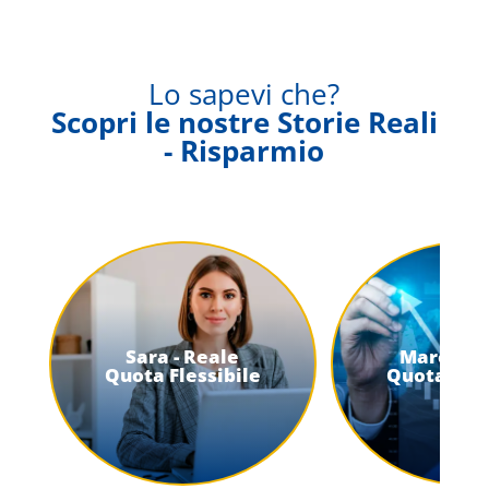
Lo sapevi che?
Scopri le nostre Storie Reali
- Risparmio
Sara - Reale
Marco - 
Quota Flessibile
Quota Fles