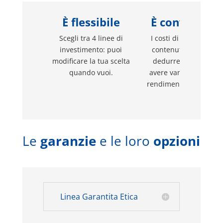
È flessibile
È convenient
Scegli tra 4 linee di
I costi di gestione so
investimento: puoi
contenuti, inoltre pu
modificare la tua scelta
dedurre i contributi 
quando vuoi.
avere vantaggi fiscali 
rendimenti e prestazio
Le
garanzie
e le loro
opzioni
Linea Garantita Etica