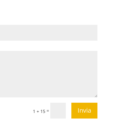
Invia
=
1 + 15