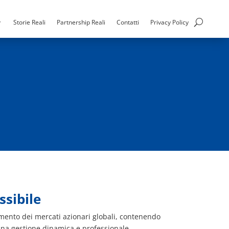
Storie Reali
Partnership Reali
Contatti
Privacy Policy
ssibile
imento dei mercati azionari globali, contenendo
 una gestione dinamica e professionale.