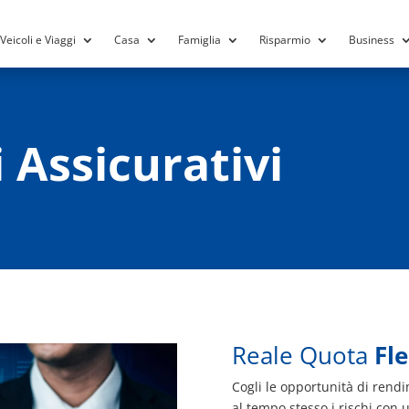
Veicoli e Viaggi
Casa
Famiglia
Risparmio
Business
 Assicurativi
Reale Quota
Fle
Cogli le opportunità di rend
al tempo stesso i rischi con