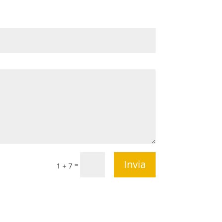
Invia
=
1 + 7