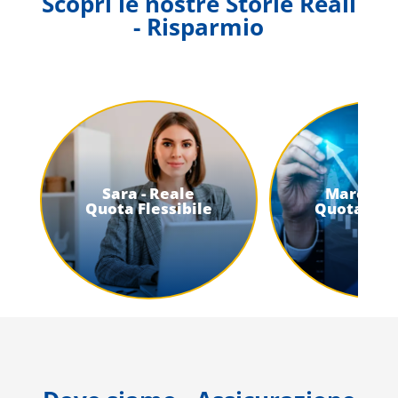
Scopri le nostre Storie Reali
- Risparmio
Sara - Reale
Marco - 
Quota Flessibile
Quota Fles