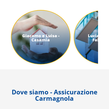
Giacomo e Luisa -
Lucia - Gl
Casamia
Fabbric
Dove siamo - Assicurazione
Carmagnola