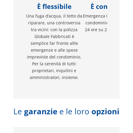
È flessibile
È con te 24/7
Una fuga d’acqua, il tetto da
Emergenza in piena notte
riparare, una controversia
condominio ha assisten
tra vicini: con la polizza
24 ore su 24, 7 giorni su
Globale Fabbricati è
semplice far fronte allle
emergenze e alle spese
impreviste del condominio.
Per la serenità di tutti:
proprietari, inquilini e
amministratori, insieme.
Le
garanzie
e le loro
opzioni